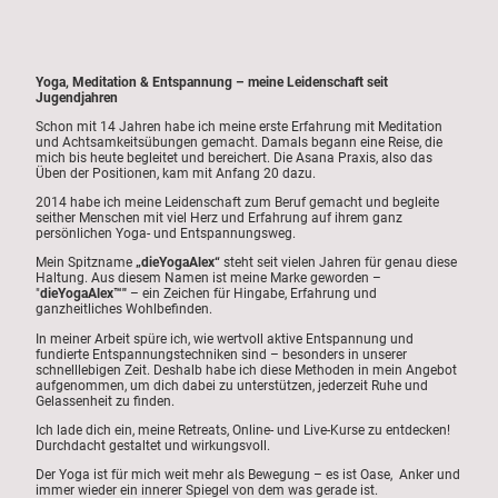
Yoga, Meditation & Entspannung – meine Leidenschaft seit
Jugendjahren
Schon mit 14 Jahren habe ich meine erste Erfahrung mit Meditation
und Achtsamkeitsübungen gemacht. Damals begann eine Reise, die
mich bis heute begleitet und bereichert. Die Asana Praxis, also das
Üben der Positionen, kam mit Anfang 20 dazu.
2014 habe ich meine Leidenschaft zum Beruf gemacht und begleite
seither Menschen mit viel Herz und Erfahrung auf ihrem ganz
persönlichen Yoga- und Entspannungsweg.
Mein Spitzname
„dieYogaAlex“
steht seit vielen Jahren für genau diese
Haltung. Aus diesem Namen ist meine Marke geworden –
"
dieYogaAlex™"
– ein Zeichen für Hingabe, Erfahrung und
ganzheitliches Wohlbefinden
.
In meiner Arbeit spüre ich, wie wertvoll aktive Entspannung und
fundierte Entspannungstechniken sind – besonders in unserer
schnelllebigen Zeit. Deshalb habe ich diese Methoden in mein Angebot
aufgenommen, um dich dabei zu unterstützen, jederzeit Ruhe und
Gelassenheit zu finden.
Ich lade dich ein, meine Retreats, Online- und Live-Kurse zu entdecken!
Durchdacht gestaltet und wirkungsvoll.
Der Yoga ist für mich weit mehr als Bewegung – es ist Oase, Anker und
immer wieder ein innerer Spiegel von dem was gerade ist.