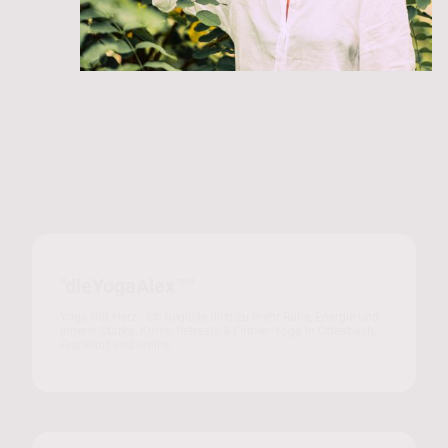
"dieYogaAlex™"
Yoga mit Herz - ich begleite dich zu mehr Ruhe, Energie und
innerer Stärke. Kurse, Retreats & Firmen-Yoga in Offenbach,
Frankfurt und online.