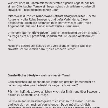
Was vor über 10 Jahren mit meiner ersten eigenen Yogastunde bei
einem Offenbacher Turnverein begann, hat sich seitdem wundervoll
entwickelt – besonders im letzten Jahr!
Mittlerweile durfte ich
wundervolle Retreats erfolgreich leiten
– echte
Auszeiten voller Ruhe, Bewegung und tiefer Verbindung. Diese
besonderen Erlebnisse bestärken mich immer wieder darin, mein
Angebot mit Herz und Leidenschaft weiter auszubauen.
Unter dem Namen
dieYogaAlex™
entsteht eine lebendige Gemeinschaft,
die Yoga nicht nur praktiziert, sondern mit Freude und Achtsamkeit
lebt.
Neugierig geworden? Schau gerne vorbei und entdecke, was dich
erwartet. Ich freue mich darauf, dich kennenzulernen!
Ganzheitlicher Lifestyle – mehr als nur ein Trend
Ganzheitliches und nachhaltiges Verhalten gewinnt immer mehr an
Bedeutung. Aber was bedeutet das eigentlich konkret?
Für mich heißt das: bewusst leben – von der Ernährung über Bewegung
bis hin zu Kosmetik und Pflege.
Seit vielen Jahren beschäftige ich mich intensiv mit diesen Themen
und lebe sie nach meinen Vorstellungen. Dabei möchte ich dich