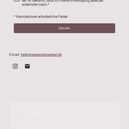
Mir ist bekannt, dass ich meine Einwilligung jederzeit
widerrufen kann.*
* Kennzeichnet erforderliche Felder
Senden
E-mail:
hallo@alexandrawalker.de
"dieYogaAlex™"
Yoga mit Herz - ich begleite dich zu mehr Ruhe, Energie und