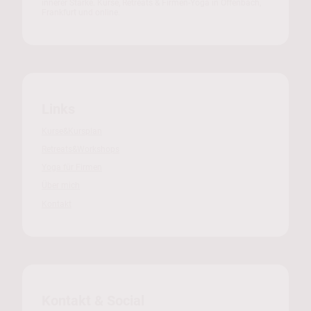
innerer Stärke. Kurse, Retreats & Firmen-Yoga in Offenbach,
Frankfurt und online.
Links
Kurse&Kursplan
Retreats&Workshops
Yoga für Firmen
Über mich
Kontakt
Kontakt & Social