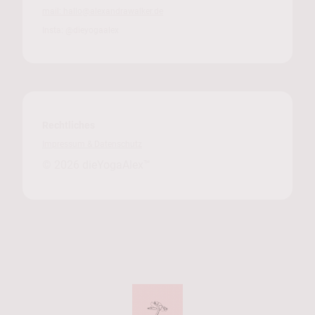
mail: hallo@alexandrawalker.de
Insta: @dieyogaalex
Rechtliches
Impressum & Datenschutz
© 2026
dieYogaAlex™