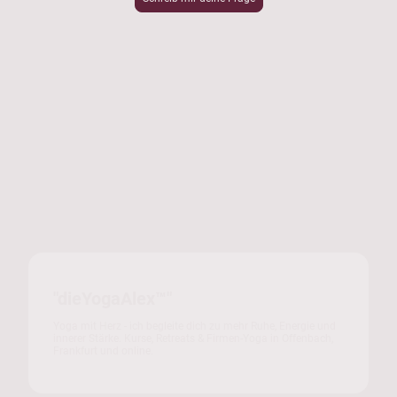
"dieYogaAlex™"
Yoga mit Herz - ich begleite dich zu mehr Ruhe, Energie und
innerer Stärke. Kurse, Retreats & Firmen-Yoga in Offenbach,
Frankfurt und online.